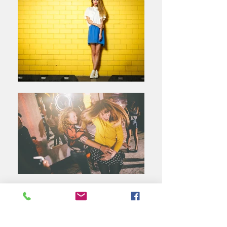
A LOJA
Somos uma loja desenvolvida para os
'Arte Suave'
amantes da
.