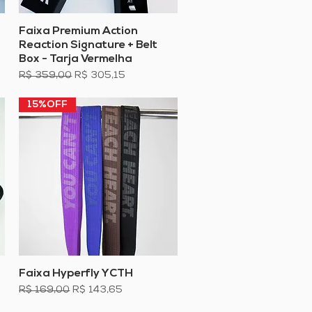
Faixa Premium Action
Visualização rápida
Reaction Signature + Belt
Box - Tarja Vermelha
Preço normal
Preço promocional
R$ 359,00
R$ 305,15
15%OFF
Faixa Hyperfly YCTH
Visualização rápida
Preço normal
Preço promocional
R$ 169,00
R$ 143,65