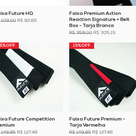
ixa Future HQ
Visualização rápida
Faixa Premium Action
Visualização rápida
Reaction Signature + Belt
eço normal
Preço promocional
 109,00
R$ 92,65
Box - Tarja Branca
Preço normal
Preço promocional
R$ 359,00
R$ 305,15
15%OFF
15%OFF
ixa Future Competition
Visualização rápida
Faixa Future Premium -
Visualização rápida
emium
Tarja Vermelha
eço normal
Preço promocional
Preço normal
Preço promocional
 149,95
R$ 127,46
R$ 149,95
R$ 127,46