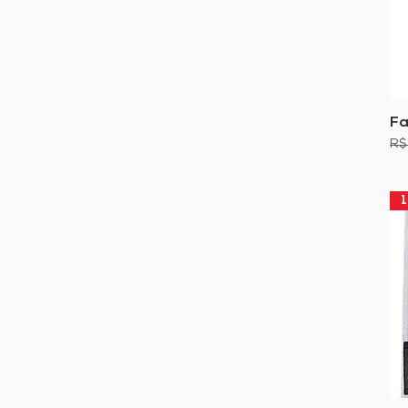
Fa
Pr
R$