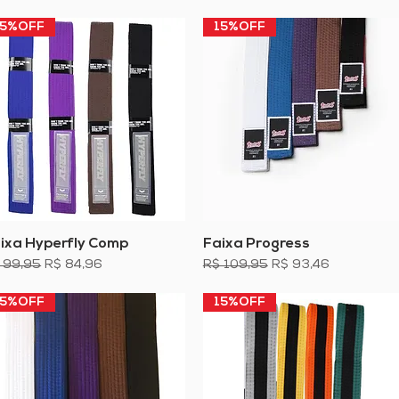
15%OFF
15%OFF
ixa Hyperfly Comp
Visualização rápida
Faixa Progress
Visualização rápida
eço normal
Preço promocional
Preço normal
Preço promocional
 99,95
R$ 84,96
R$ 109,95
R$ 93,46
15%OFF
15%OFF