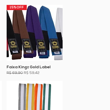
15%OFF
Faixa Kingz Gold Label
Visualização rápida
Preço normal
Preço promocional
R$ 69,90
R$ 59,42