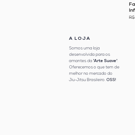
Fa
In
Pr
R$
A LOJA
Somos uma loja
desenvolvida para os
'Arte Suave'
amantes da
.
Oferecemos o que tem de
melhor no mercado do
Jiu-Jitsu Brasileiro.
OSS!