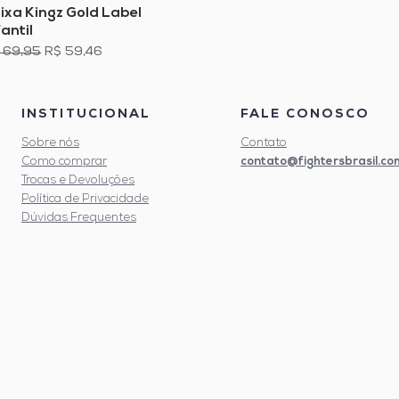
ixa Kingz Gold Label
Visualização rápida
fantil
eço normal
Preço promocional
 69,95
R$ 59,46
INSTITUCIONAL
FALE CONOSCO
Sobre nós
Contato
contato@fightersbrasil.co
Como comprar
Trocas e Devoluções
Política de Privacidade
Dúvidas Frequentes