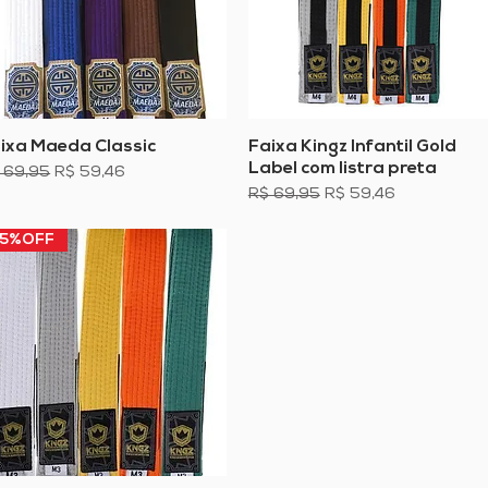
ixa Maeda Classic
Visualização rápida
Faixa Kingz Infantil Gold
Visualização rápida
Label com listra preta
eço normal
Preço promocional
 69,95
R$ 59,46
Preço normal
Preço promocional
R$ 69,95
R$ 59,46
15%OFF