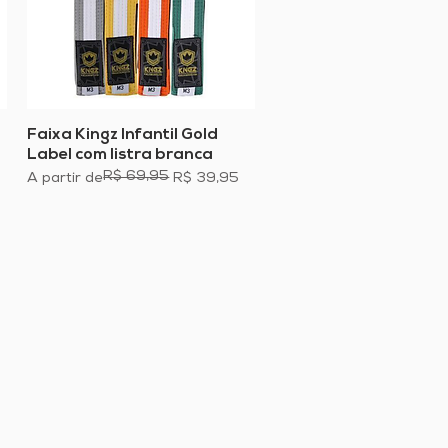
Faixa Kingz Infantil Gold
Visualização rápida
Label com listra branca
R$ 69,95
Preço normal
Preço promocional
A partir de
R$ 39,95