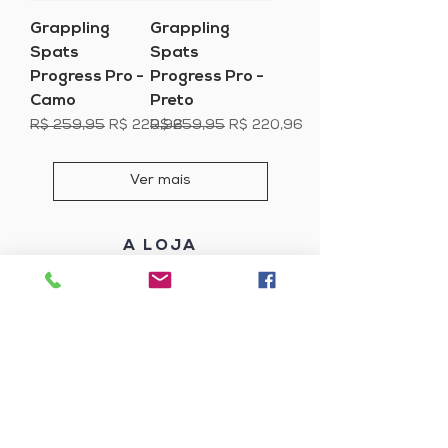
Grappling
Grappling
Spats
Spats
Progress Pro -
Progress Pro -
Camo
Preto
Preço normal
Preço promocional
Preço normal
Preço promocional
R$ 259,95
R$ 220,96
R$ 259,95
R$ 220,96
Ver mais
A LOJA
Somos uma loja desenvolvida para os
'Arte Suave'
amantes da
.
Oferecemos o que tem de melhor no
mercado do Jiu-Jitsu Brasileiro.
OSS!
INSTITUCIONAL
Sobre nós
Como comprar