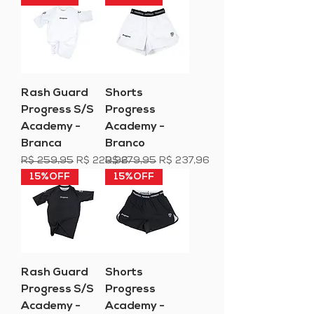
Rash Guard
Shorts
Progress S/S
Progress
Academy -
Academy -
Branca
Branco
Preço normal
Preço promocional
Preço normal
Preço promocional
R$ 259,95
R$ 220,96
R$ 279,95
R$ 237,96
15%OFF
15%OFF
Rash Guard
Shorts
Progress S/S
Progress
Academy -
Academy -