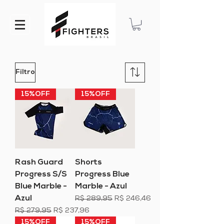
Filtro
15%OFF
15%OFF
Rash Guard
Shorts
Progress S/S
Progress Blue
Blue Marble -
Marble - Azul
Azul
Preço normal
Preço promocional
R$ 289,95
R$ 246,46
Preço normal
Preço promocional
R$ 279,95
R$ 237,96
15%OFF
15%OFF