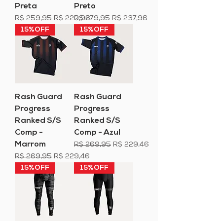
Preta
Preto
Preço normal
Preço promocional
Preço normal
Preço promocional
R$ 259,95
R$ 220,96
R$ 279,95
R$ 237,96
15%OFF
15%OFF
Rash Guard
Rash Guard
Progress
Progress
Ranked S/S
Ranked S/S
Comp -
Comp - Azul
Marrom
Preço normal
Preço promocional
R$ 269,95
R$ 229,46
Preço normal
Preço promocional
R$ 269,95
R$ 229,46
15%OFF
15%OFF