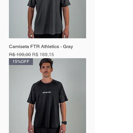
Camiseta FTR Athletics - Gray
Preço normal
Preço promocional
R$ 199,00
R$ 169,15
15%OFF