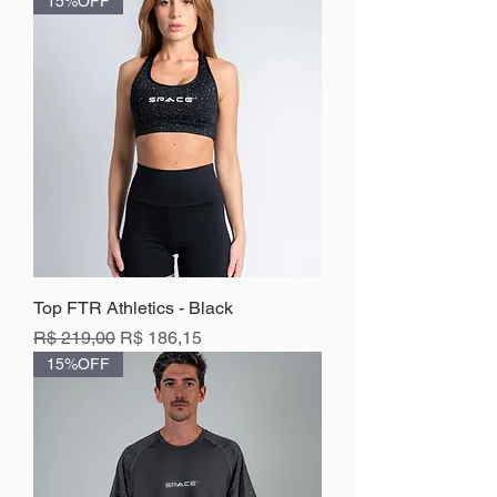
15%OFF
Top FTR Athletics - Black
Preço normal
Preço promocional
R$ 219,00
R$ 186,15
15%OFF