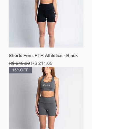
Shorts Fem. FTR Athletics - Black
Preço normal
Preço promocional
R$ 249,00
R$ 211,65
15%OFF