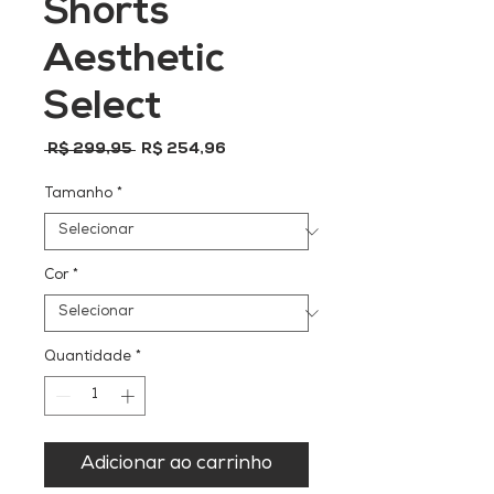
Shorts
Aesthetic
Select
Preço
Preço
 R$ 299,95 
R$ 254,96
normal
promocional
Tamanho
*
Cor
*
Quantidade
*
Adicionar ao carrinho