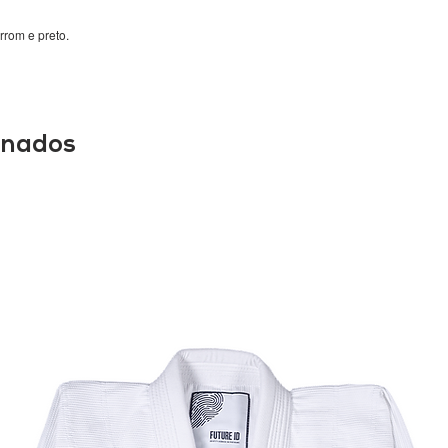
rrom e preto.
onados