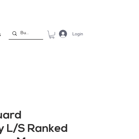
Login
S
uard
y L/S Ranked