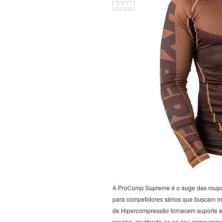
A ProComp Supreme é o auge das roupas
para competidores sérios que buscam ma
de Hipercompressão fornecem suporte em
precisa, ajustando-se ao seu corpo com