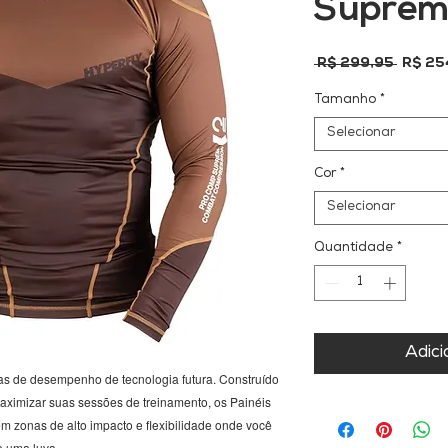
Suprem
Preço
 R$ 299,95 
R$ 25
norma
Tamanho
*
Selecionar
Cor
*
Selecionar
Quantidade
*
Adici
 de desempenho de tecnologia futura. Construído
ximizar suas sessões de treinamento, os Painéis
 zonas de alto impacto e flexibilidade onde você
o uma luva.