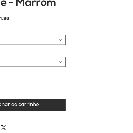
e - Marrom
Preço
4,96
l
promocional
onar ao carrinho