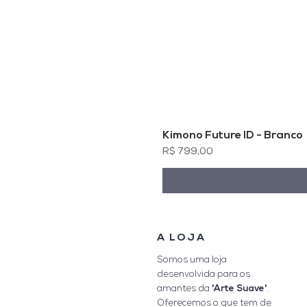
Kimono Future ID - Branco
Preço
R$ 799,00
A LOJA
Somos uma loja
desenvolvida para os
'Arte Suave'
amantes da
.
Oferecemos o que tem de