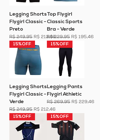
Legging Shorts
Top Flygirl
Flygirl Classic -
Classic Sports
Preto
Bra - Verde
Preço normal
Preço promocional
Preço normal
Preço promocional
R$ 249,95
R$ 212,46
R$ 229,95
R$ 195,46
15%OFF
15%OFF
Legging Shorts
Legging Pants
Flygirl Classic -
Flygirl Athletic
Verde
Preço normal
Preço promocional
R$ 269,95
R$ 229,46
Preço normal
Preço promocional
R$ 249,95
R$ 212,46
15%OFF
15%OFF