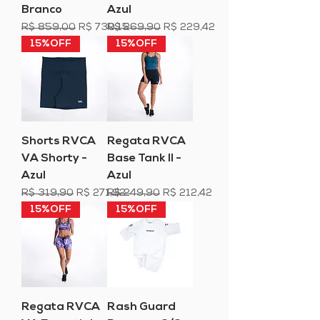
Branco
Azul
Preço normal
Preço promocional
Preço normal
Preço promocional
R$ 859,00
R$ 730,15
R$ 269,90
R$ 229,42
15%OFF
15%OFF
Shorts RVCA
Regata RVCA
VA Shorty -
Base Tank II -
Azul
Azul
Preço normal
Preço promocional
Preço normal
Preço promocional
R$ 319,90
R$ 271,92
R$ 249,90
R$ 212,42
15%OFF
15%OFF
Regata RVCA
Rash Guard