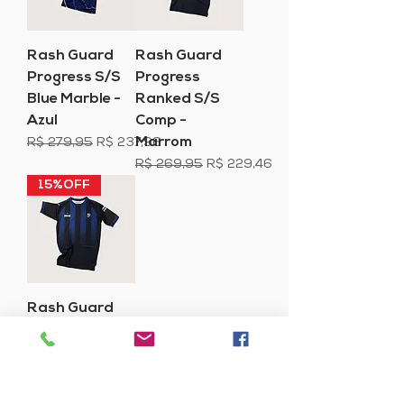
Rash Guard
Rash Guard
Progress S/S
Progress
Blue Marble -
Ranked S/S
Azul
Comp -
Marrom
Preço normal
Preço promocional
R$ 279,95
R$ 237,96
Preço normal
Preço promocional
R$ 269,95
R$ 229,46
15%OFF
Rash Guard
Progress
Ranked S/S
Comp - Azul
Preço normal
Preço promocional
R$ 269,95
R$ 229,46