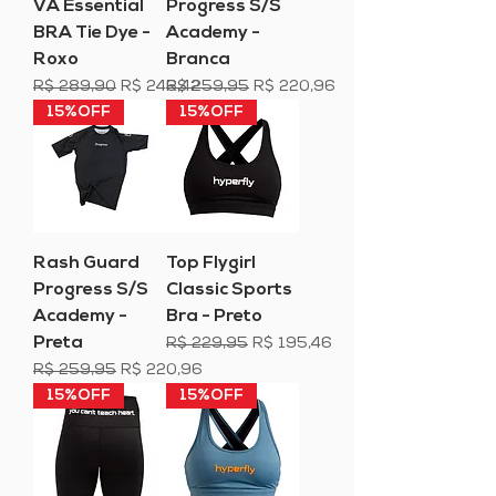
VA Essential
Progress S/S
BRA Tie Dye -
Academy -
Roxo
Branca
Preço normal
Preço promocional
Preço normal
Preço promocional
R$ 289,90
R$ 246,42
R$ 259,95
R$ 220,96
15%OFF
15%OFF
Rash Guard
Top Flygirl
Progress S/S
Classic Sports
Academy -
Bra - Preto
Preta
Preço normal
Preço promocional
R$ 229,95
R$ 195,46
Preço normal
Preço promocional
R$ 259,95
R$ 220,96
15%OFF
15%OFF