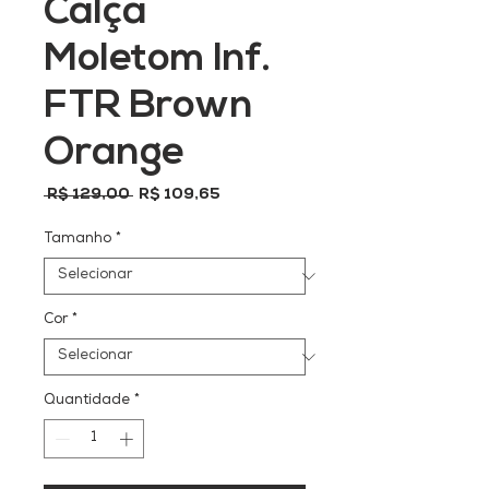
Calça
Moletom Inf.
FTR Brown
Orange
Preço
Preço
 R$ 129,00 
R$ 109,65
normal
promocional
Tamanho
*
Cor
*
Quantidade
*