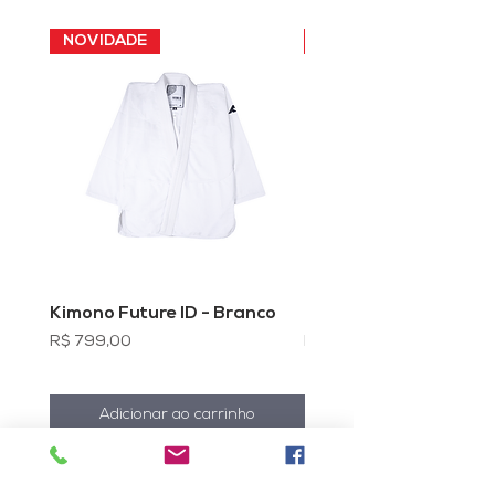
NOVIDADE
NOVIDADE
Kimono Future ID - Branco
Kimono Future ID - Pr
Preço
Preço
R$ 799,00
R$ 799,00
Adicionar ao carrinho
Adicionar ao carrin
A LOJA