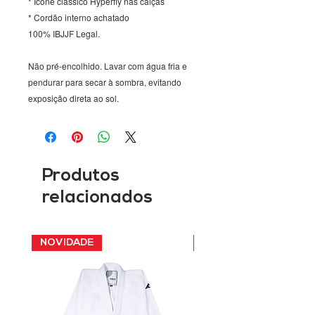
* Ícone clássico Hyperfly nas calças
* Cordão interno achatado
100% IBJJF Legal.
Não pré-encolhido. Lavar com água fria e
pendurar para secar à sombra, evitando
exposição direta ao sol.
Produtos
relacionados
NOVIDADE
NOVIDADE