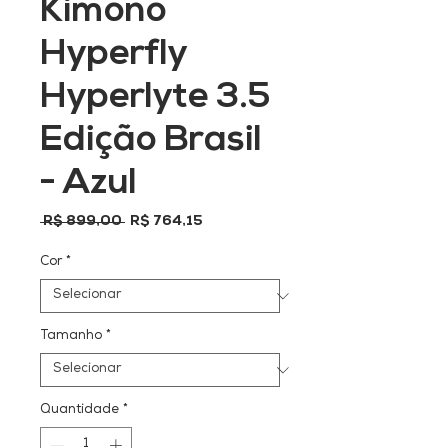
Kimono
Hyperfly
Hyperlyte 3.5
Edição Brasil
- Azul
Preço
Preço
 R$ 899,00 
R$ 764,15
normal
promocional
Cor
*
Tamanho
*
Quantidade
*