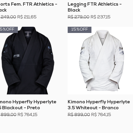
Visualização rápida
Visualização rápida
orts Fem. FTR Athletics -
Legging FTR Athletics -
ack
Black
eço normal
Preço promocional
Preço normal
Preço promocional
 249,00
R$ 211,65
R$ 279,00
R$ 237,15
15%OFF
15%OFF
Visualização rápida
Visualização rápida
mono Hyperfly Hyperlyte
Kimono Hyperfly Hyperlyte
5 Blackout - Preto
3.5 Whiteout - Branco
eço normal
Preço promocional
Preço normal
Preço promocional
 899,00
R$ 764,15
R$ 899,00
R$ 764,15