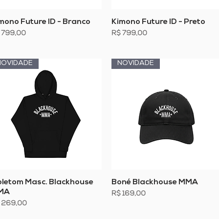
Visualização rápida
Visualização rápida
mono Future ID - Branco
Kimono Future ID - Preto
eço
Preço
 799,00
R$ 799,00
NOVIDADE
NOVIDADE
Visualização rápida
Visualização rápida
letom Masc. Blackhouse
Boné Blackhouse MMA
MA
Preço
R$ 169,00
eço
 269,00