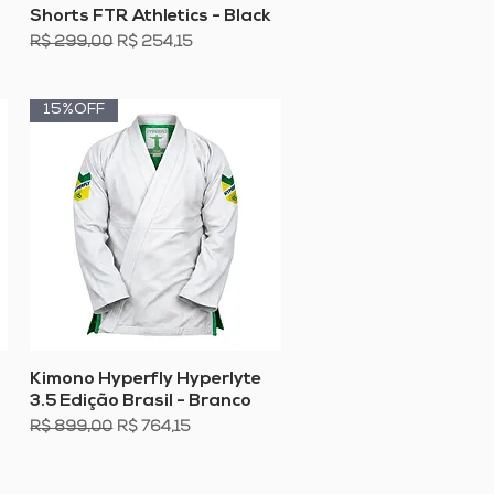
Visualização rápida
Shorts FTR Athletics - Black
Preço normal
Preço promocional
R$ 299,00
R$ 254,15
15%OFF
Visualização rápida
Kimono Hyperfly Hyperlyte
3.5 Edição Brasil - Branco
Preço normal
Preço promocional
R$ 899,00
R$ 764,15