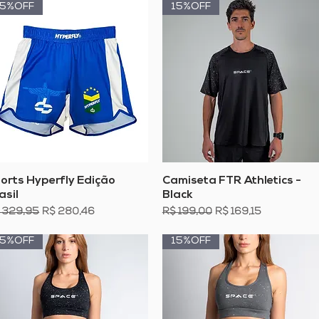
15%OFF
15%OFF
Visualização rápida
Visualização rápida
orts Hyperfly Edição
Camiseta FTR Athletics -
asil
Black
eço normal
Preço promocional
Preço normal
Preço promocional
 329,95
R$ 280,46
R$ 199,00
R$ 169,15
15%OFF
15%OFF