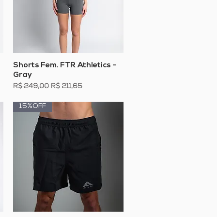
Visualização rápida
Shorts Fem. FTR Athletics -
Gray
Preço normal
Preço promocional
R$ 249,00
R$ 211,65
15%OFF