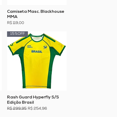
Visualização rápida
Camiseta Masc. Blackhouse
MMA
Preço
R$ 119,00
15%OFF
Visualização rápida
Rash Guard Hyperfly S/S
Edição Brasil
Preço normal
Preço promocional
R$ 299,95
R$ 254,96