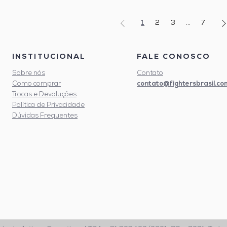
1
2
3
...
7
INSTITUCIONAL
FALE CONOSCO
Sobre nós
Contato
contato@fightersbrasil.co
Como comprar
Trocas e Devoluções
Política de Privacidade
Dúvidas Frequentes