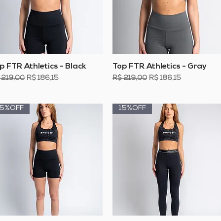
Visualização rápida
Visualização rápida
p FTR Athletics - Black
Top FTR Athletics - Gray
eço normal
Preço promocional
Preço normal
Preço promocional
 219,00
R$ 186,15
R$ 219,00
R$ 186,15
15%OFF
15%OFF