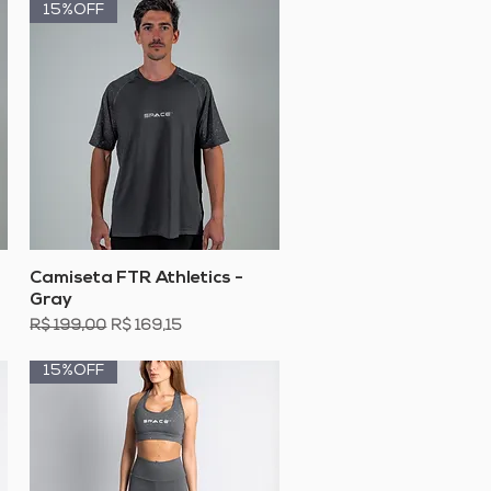
15%OFF
Visualização rápida
Camiseta FTR Athletics -
Gray
Preço normal
Preço promocional
R$ 199,00
R$ 169,15
15%OFF