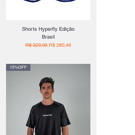
Shorts Hyperfly Edição
Brasil
Preço normal
Preço promocional
R$ 329,95
R$ 280,46
15%OFF