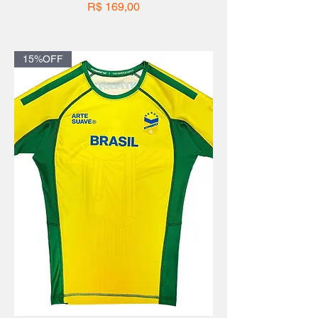
Preço
R$ 169,00
15%OFF