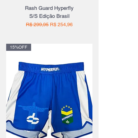
Rash Guard Hyperfly
S/S Edição Brasil
Preço normal
Preço promocional
R$ 299,95
R$ 254,96
15%OFF