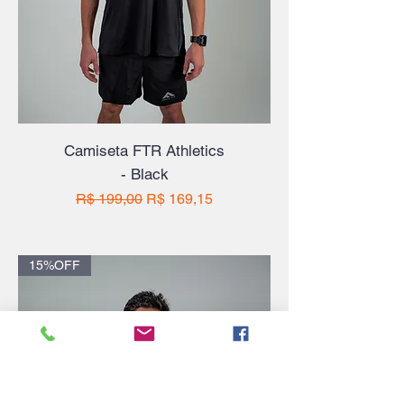
Camiseta FTR Athletics
- Black
Preço normal
Preço promocional
R$ 199,00
R$ 169,15
15%OFF