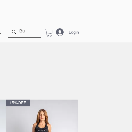
Login
S
15%OFF