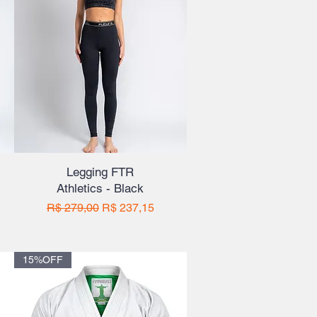
Legging FTR
Athletics - Black
ional
Preço normal
Preço promocional
R$ 279,00
R$ 237,15
15%OFF