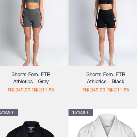
Shorts Fem. FTR
Shorts Fem. FTR
Athletics - Gray
Athletics - Black
Preço normal
Preço promocional
Preço normal
Preço promoc
R$ 249,00
R$ 211,65
R$ 249,00
R$ 211,65
15%OFF
15%OFF