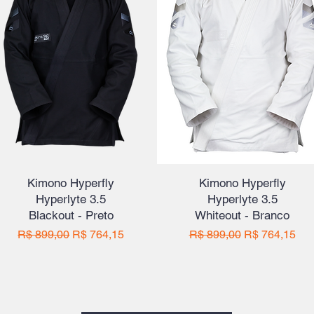
Kimono Hyperfly
Kimono Hyperfly
Hyperlyte 3.5
Hyperlyte 3.5
Blackout - Preto
Whiteout - Branco
Preço normal
Preço promocional
Preço normal
Preço promoc
R$ 899,00
R$ 764,15
R$ 899,00
R$ 764,15