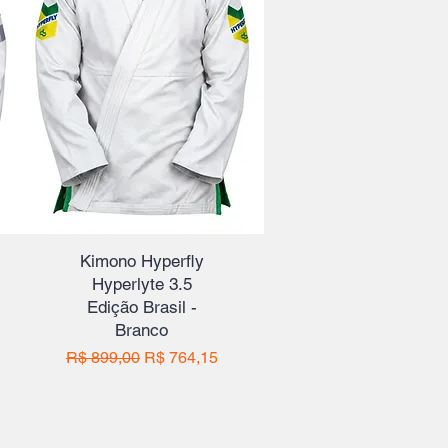
Kimono Hyperfly
Hyperlyte 3.5
Edição Brasil -
Branco
ional
Preço normal
Preço promocional
R$ 899,00
R$ 764,15