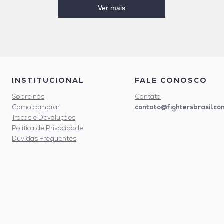
Ver mais
INSTITUCIONAL
FALE CONOSCO
Sobre nós
Contato
contato@fightersbrasil.co
Como comprar
Trocas e Devoluções
Política de Privacidade
Dúvidas Frequentes